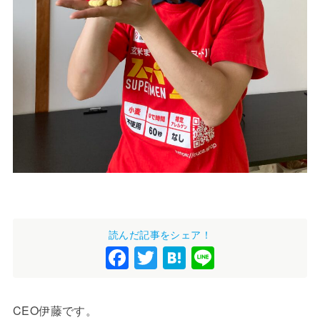
読んだ記事をシェア！
F
T
H
Li
a
wi
at
n
c
tt
e
e
CEO伊藤です。