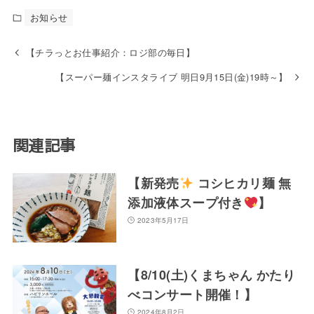
e
er
n
お知らせ
b
a
o
【チラっとお仕事紹介：ロジ部の毎日】
o
【スーパー麺インスタライブ 明日9月15日(金)19時～】
k
関連記事
【新発売
コシヒカリ麺 無
添加液体スープ付き
】
2023年5月17日
【8/10(土)くまちゃん かたり
べコンサート開催！】
2024年8月2日