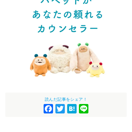
読んだ記事をシェア！
F
T
H
Li
a
wi
at
n
c
tt
e
e