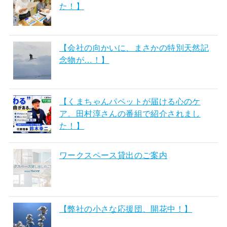
た！】
【会社の向かいに、まさかの特別天然記
念物が…！】
【くまちゃんパペットが届ける心のケ
ア。田村淳さんの番組で紹介されまし
た！】
ワークスペース貸出のご案内
【弊社の小さな応援団、開花中！】