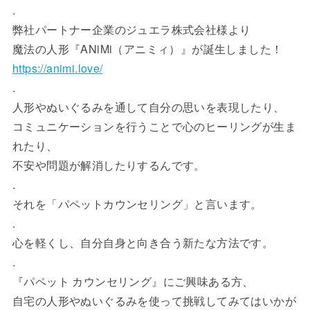
e
er
n
.
b
a
弊社パートナー企業のジュエラ株式会社様より
o
魔法の人形『ANiMi（アニミィ）』が誕生しました！
o
https://animi.love/
k
.
人形やぬいぐるみを通して自分の思いを表現したり、
コミュニケーションを行うことで心のヒーリングが生ま
れたり、
不安や問題が解消したりするんです。
.
それを「パペットカウンセリング」と言います。
.
心を軽くし、自分自身と向き合う新たな方法です。
.
『パペット カウンセリング』にご興味ある方、
自宅の人形やぬいぐるみを使って挑戦してみてはいかが