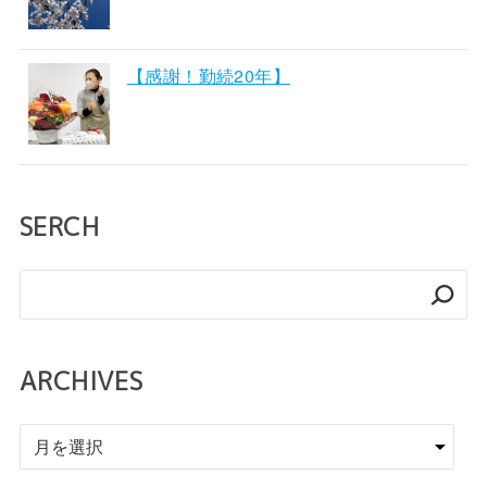
【感謝！勤続20年】
SERCH
検
索
ARCHIVES
ア
ー