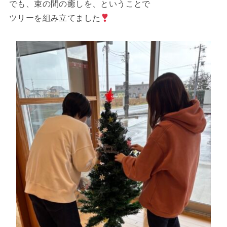
o
でも、束の間の癒しを、ということで
k
ツリーを組み立てました