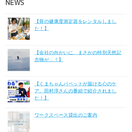
NEWS
【骨の健康度測定器をレンタルしまし
た！】
【会社の向かいに、まさかの特別天然記
念物が…！】
【くまちゃんパペットが届ける心のケ
ア。田村淳さんの番組で紹介されまし
た！】
ワークスペース貸出のご案内