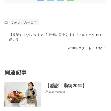
a
wi
at
n
c
tt
e
e
e
er
n
ウォンツの一コマ
b
a
o
【起業するなら“今すぐ”!? 若者の背中を押すリアルトーク in 仁
愛大学】
o
2026年スタート！！
k
関連記事
【感謝！勤続20年】
2026年2月3日