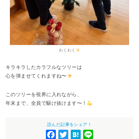
わくわく
キラキラしたカラフルなツリーは
心を弾ませてくれますね〜
このツリーを視界に入れながら、
年末まで、全員で駆け抜けます〜！
読んだ記事をシェア！
F
T
H
Li