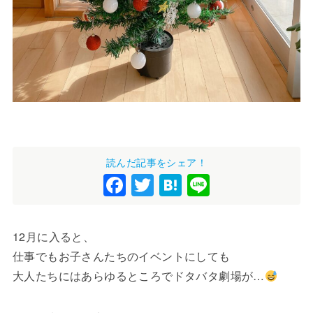
読んだ記事をシェア！
F
T
H
Li
a
wi
at
n
c
tt
e
e
12月に入ると、
e
er
n
仕事でもお子さんたちのイベントにしても
b
a
大人たちにはあらゆるところでドタバタ劇場が…
o