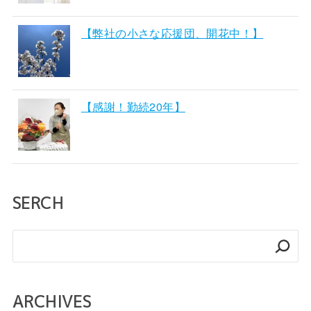
【弊社の小さな応援団、開花中！】
【感謝！勤続20年】
SERCH
検
索
ARCHIVES