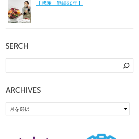
【感謝！勤続20年】
SERCH
検
索
ARCHIVES
ア
ー
カ
イ
ブ