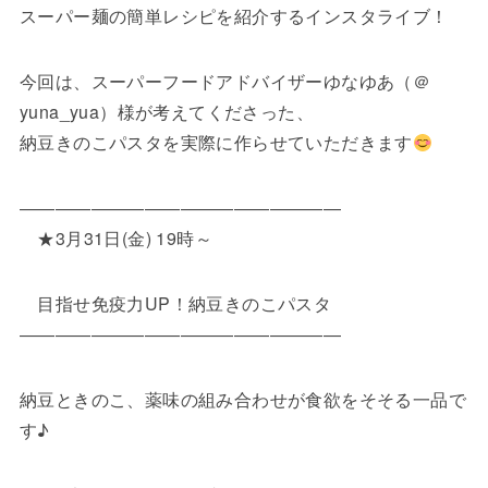
e
er
n
スーパー麺の簡単レシピを紹介するインスタライブ！
b
a
o
今回は、スーパーフードアドバイザーゆなゆあ（＠
o
yuna_yua）様が考えてくださった、
k
納豆きのこパスタを実際に作らせていただきます
――――――――――――――――――
★3月31日(金) 19時～
目指せ免疫力UP！納豆きのこパスタ
――――――――――――――――――
納豆ときのこ、薬味の組み合わせが食欲をそそる一品で
す♪