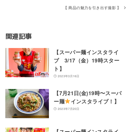
o
【 商品の魅力を引き出す撮影 】
k
関連記事
【スーパー麺インスタライ
ブ 3/17（金）19時スター
ト】
2023年3月16日
【7月21日(金)19時〜スーパ
ー麺
インスタライブ！】
2023年7月20日
【スーパー麺インスタライ