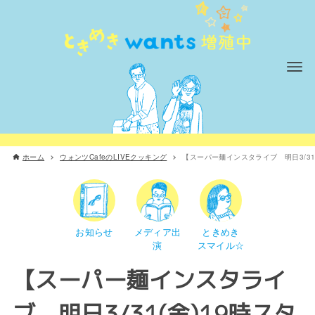
ホーム
ウォンツCafeのLIVEクッキング
【スーパー麺インスタライブ 明日3/31
お知らせ
メディア出
ときめき
演
スマイル☆
【スーパー麺インスタライ
ブ 明日3/31(金)19時スタ