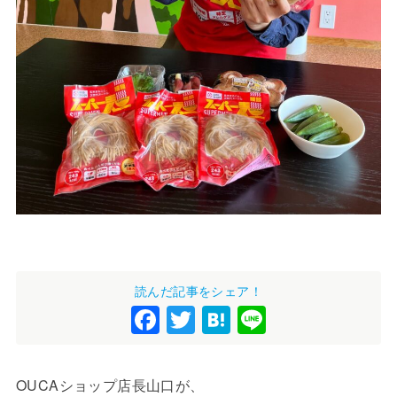
読んだ記事をシェア！
F
T
H
Li
a
wi
at
n
c
tt
e
e
OUCAショップ店長山口が、