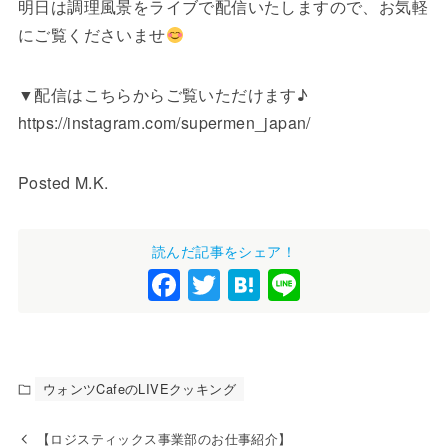
明日は調理風景をライブで配信いたしますので、お気軽
にご覧くださいませ
▼配信はこちらからご覧いただけます♪
https://instagram.com/supermen_japan/
Posted M.K.
読んだ記事をシェア！
F
T
H
Li
a
wi
at
n
c
tt
e
e
e
er
n
ウォンツCafeのLIVEクッキング
b
a
o
【ロジスティックス事業部のお仕事紹介】